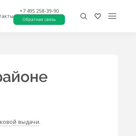
+7 495 258-39-90
такты
Обратная связь
районе
сковой выдачи
.