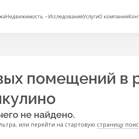
жа
Недвижимость
Исследования
Услуги
О компании
Кон
вых помещений в 
икулино
чего не найдено.
ьтра, или перейти на стартовую
страницу пои