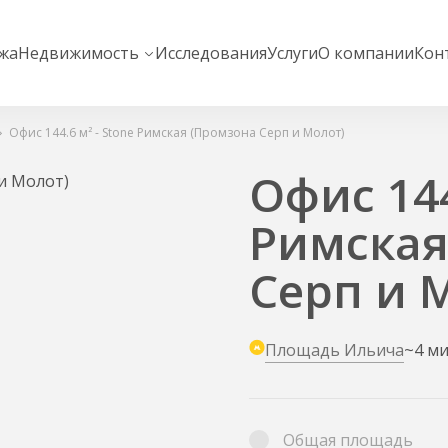
жа
Недвижимость
Исследования
Услуги
О компании
Кон
Офис 144.6 м² - Stone Римская (Промзона Серп и Молот)
Офис 144
Римская
Серп и 
Площадь Ильича
~4 м
Общая площадь