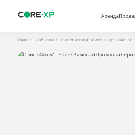
Аренда
Прода
Главная
Объекты
Stone Римская (Промзона Серп и Молот)