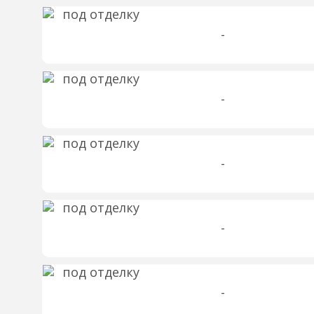
-
-
-
-
-