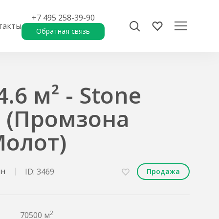
+7 495 258-39-90
такты
Обратная связь
.6 м² - Stone
 (Промзона
Молот)
ин
ID: 3469
Продажа
2
70500 м