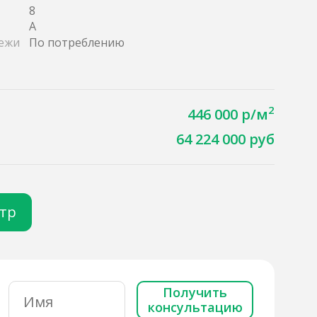
8
A
ежи
По потреблению
2
446 000 р/м
64 224 000 руб
отр
Получить
консультацию