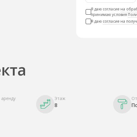
Я даю согласие
на обра
принимаю условия
Поли
Я даю
согласие на пол
кта
 аренду
Этаж
От
8
П