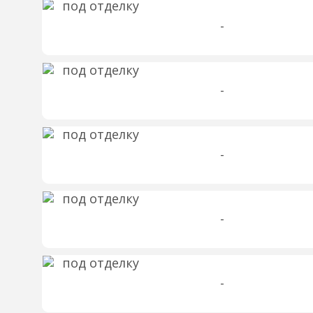
-
-
-
-
-