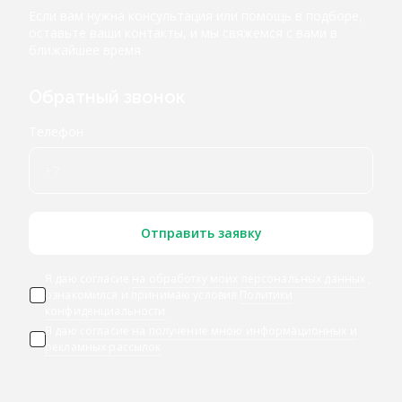
Если вам нужна консультация или помощь в подборе,
оставьте ваши контакты, и мы свяжемся с вами в
ближайшее время
Обратный звонок
Телефон
Отправить заявку
Я даю согласие
на обработку моих персональных данных
,
ознакомился и принимаю условия
Политики
конфиденциальности
Я даю
согласие на получение мною информационных и
рекламных рассылок