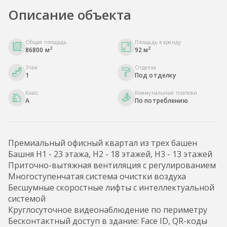
Описание объекта
Общая площадь
Площадь в аренду
2
2
86800 м
92 м
Этаж
Отделка
1
Под отделку
Класс
Коммунальные платежи
A
По потреблению
Премиальный офисный квартал из трех башен
Башня H1 - 23 этажа, H2 - 18 этажей, H3 - 13 этажей
Приточно-вытяжная вентиляция с регулированием
Многоступенчатая система очистки воздуха
Бесшумные скоростные лифты с интеллектуальной
системой
Круглосуточное видеонаблюдение по периметру
Бесконтактный доступ в здание: Face ID, QR-коды