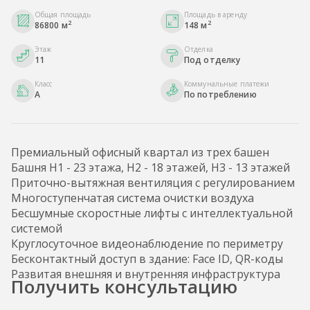
Общая площадь
Площадь в аренду
2
2
86800 м
148 м
Этаж
Отделка
11
Под отделку
Класс
Коммунальные платежи
A
По потреблению
Премиальный офисный квартал из трех башен
Башня H1 - 23 этажа, H2 - 18 этажей, H3 - 13 этажей
Приточно-вытяжная вентиляция с регулированием
Многоступенчатая система очистки воздуха
Бесшумные скоростные лифты с интеллектуальной
системой
Круглосуточное видеонаблюдение по периметру
Бесконтактный доступ в здание: Face ID, QR-коды
Развитая внешняя и внутренняя инфраструктура
Получить консультацию