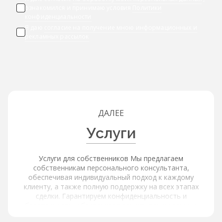
ознакомился и принимаю условия
Политики
конфиденциальности
Я даю
согласие на получение мною информационных и
рекламных рассылок
ДАЛЕЕ
Услуги
Услуги для собственников Мы предлагаем
собственникам персонального консультанта,
обеспечивая индивидуальный подход к каждому
клиенту, а также полную поддержку на всех этапах
сделки. Гарантируем конфиденциальность и
безопасность, обеспечивая защиту ваших данных.
Услуги для покупателей и арендаторов Наша платформа