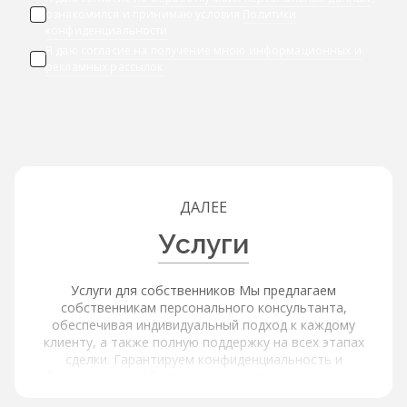
ознакомился и принимаю условия
Политики
конфиденциальности
Я даю
согласие на получение мною информационных и
рекламных рассылок
ДАЛЕЕ
Услуги
Услуги для собственников Мы предлагаем
собственникам персонального консультанта,
обеспечивая индивидуальный подход к каждому
клиенту, а также полную поддержку на всех этапах
сделки. Гарантируем конфиденциальность и
безопасность, обеспечивая защиту ваших данных.
Услуги для покупателей и арендаторов Наша платформа