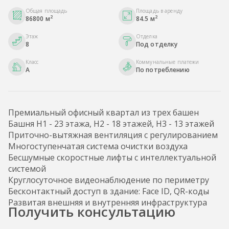
Общая площадь
Площадь в аренду
2
2
86800 м
84.5 м
Этаж
Отделка
8
Под отделку
Класс
Коммунальные платежи
A
По потреблению
Премиальный офисный квартал из трех башен
Башня H1 - 23 этажа, H2 - 18 этажей, H3 - 13 этажей
Приточно-вытяжная вентиляция с регулированием
Многоступенчатая система очистки воздуха
Бесшумные скоростные лифты с интеллектуальной
системой
Круглосуточное видеонаблюдение по периметру
Бесконтактный доступ в здание: Face ID, QR-коды
Развитая внешняя и внутренняя инфраструктура
Получить консультацию