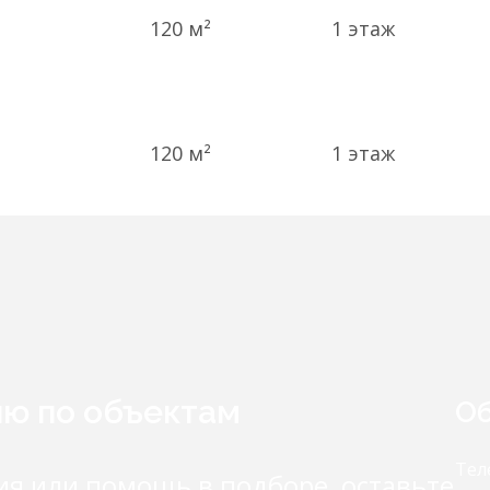
120 м²
1
этаж
120 м²
1
этаж
ию по объектам
Об
Тел
ия или помощь в подборе, оставьте