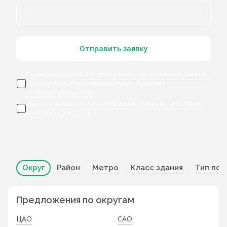
Отправить заявку
Я даю согласие
на обработку моих персональных данных
,
ознакомился и принимаю условия
Политики
конфиденциальности
Я даю
согласие на получение мною информационных и
рекламных рассылок
Округ
Район
Метро
Класс здания
Тип по
Предложения по округам
ЦАО
САО