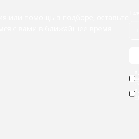
Тел
ия или помощь в подборе, оставьте
мся с вами в ближайшее время
Я 
д
к
Я
и