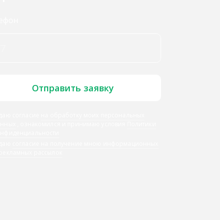
ефон
Отправить заявку
даю согласие
на обработку моих персональных
анных
, ознакомился и принимаю условия
Политики
онфиденциальности
 даю
согласие на получение мною информационных
 рекламных рассылок