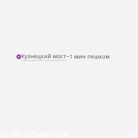
Кузнецкий мост
~1 мин пешком
ию по объектам
Об