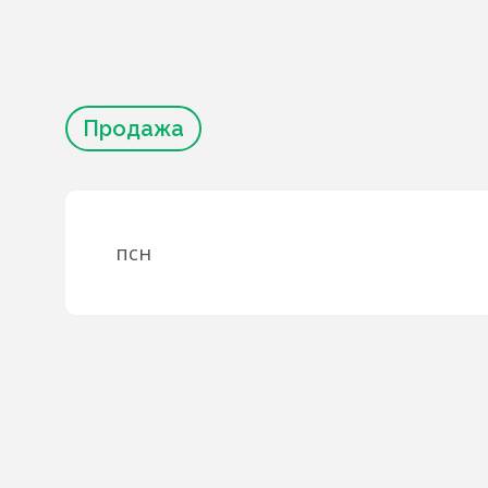
Продажа
псн