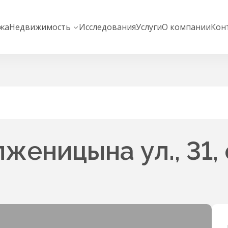
жа
Недвижимость
Исследования
Услуги
О компании
Кон
еницына ул., 31, 