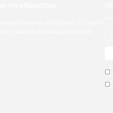
ию по объектам
Об
Тел
ия или помощь в подборе, оставьте
мся с вами в ближайшее время
Я 
д
к
Я
и