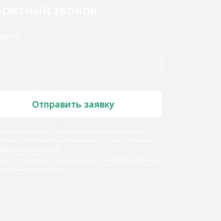
ратный звонок
ефон
Отправить заявку
даю согласие
на обработку моих персональных
анных
, ознакомился и принимаю условия
Политики
онфиденциальности
 даю
согласие на получение мною информационных
 рекламных рассылок