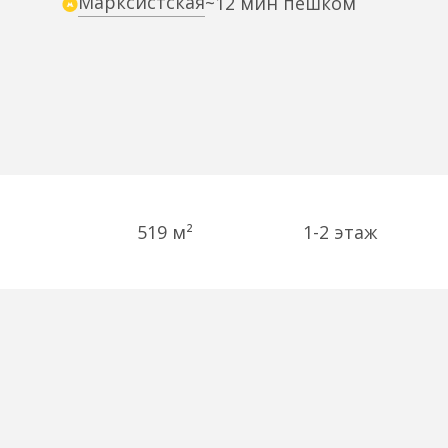
Марксистская
~12 мин пешком
519 м²
1-2
этаж