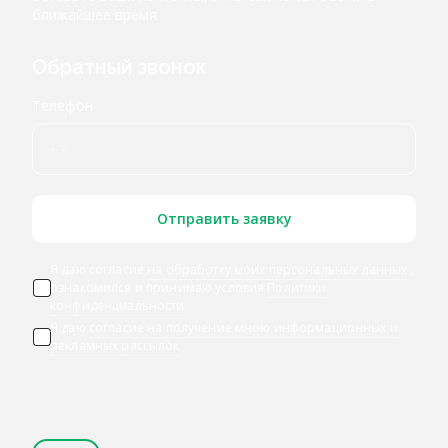
ближайшее время
Обратный звонок
Телефон
Отправить заявку
Я даю согласие
на обработку моих персональных данных
,
ознакомился и принимаю условия
Политики
конфиденциальности
Я даю
согласие на получение мною информационных и
рекламных рассылок