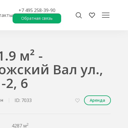
+7 495 258-39-90
такты
Обратная связь
.9 м² -
ожский Вал ул.,
-2, 6
ин
ID: 7033
Аренда
2
4287 м