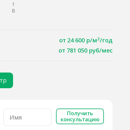
1
B
2
от 24 600 р/м
/год
от 781 050 руб/мес
отр
Получить
консультацию