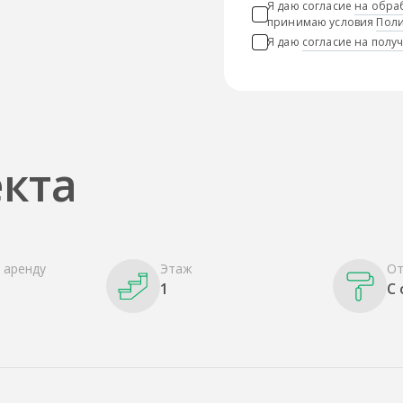
Я даю согласие
на обра
принимаю условия
Поли
Я даю
согласие на пол
кта
 аренду
Этаж
От
1
С