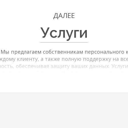
ДАЛЕЕ
Услуги
в Мы предлагаем собственникам персонального к
дому клиенту, а также полную поддержку на все
ость, обеспечивая защиту ваших данных. Услуги
 расширенный поиск и фильтрацию через интер
льтры по типу объекта, цене, площади, локаци
ренные предложения от собственников. Мы пре
ания и характеристики, высококачественные фо
фраструктуре и транспортной доступности. П
е оптимального объекта, организацию просмотр
юридическое сопровождение сделки.