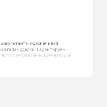
онсультанта, обеспечивая
х этапах сделки. Гарантируем
 для покупателей и арендаторов
активную карту с объектами и
и и другим параметрам, а также
длагаем детальную информацию
тографии и виртуальные туры,
оддержка наших консультантов
ов и переговоров, а также