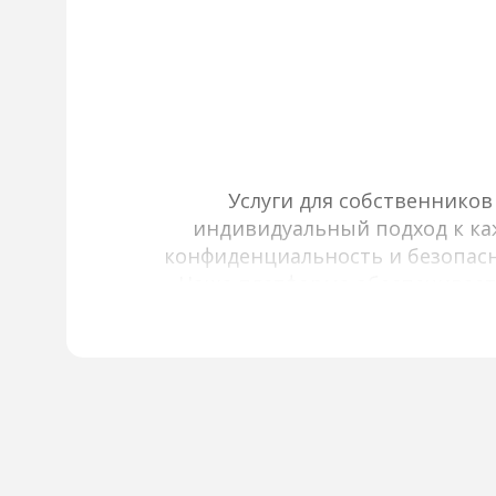
Услуги для собственнико
индивидуальный подход к каж
конфиденциальность и безопасн
Наша платформа обеспечивает
инфраструктурой, используя фи
содержит актуальные и прове
об объектах: подробные опис
информацию об окружающей ин
включает помощь в подбор