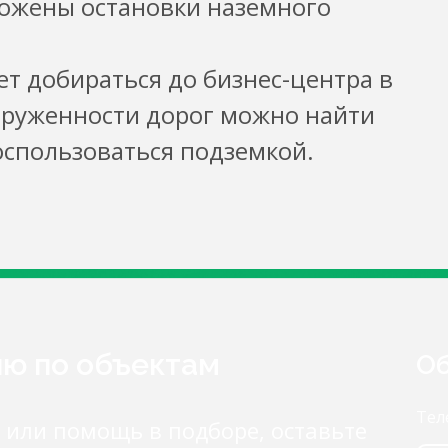
ложены остановки наземного
ет добираться до бизнес-центра в
груженности дорог можно найти
спользоваться подземкой.
ию по объектам
Об
Тел
 или помощь в подборе, оставьте