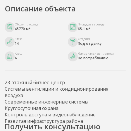
Описание объекта
Общая площадь
Площадь в аренду
2
2
45770 м
65.1 м
Этаж
Отделка
14
Под отделку
Класс
Коммунальные платежи
A
По потреблению
23-этажный бизнес-центр
Системы вентиляции и кондиционирования
воздуха
Современные инженерные системы
Круглосуточная охрана
Контроль доступа и видеонаблюдение
Развитая инфраструктура района
Получить консультацию