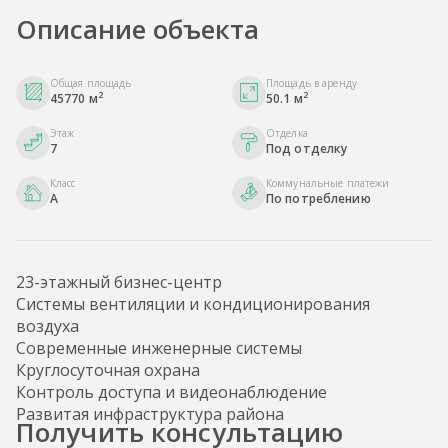
Описание объекта
Общая площадь
Площадь в аренду
2
2
45770 м
50.1 м
Этаж
Отделка
7
Под отделку
Класс
Коммунальные платежи
A
По потреблению
23-этажный бизнес-центр
Системы вентиляции и кондиционирования
воздуха
Современные инженерные системы
Круглосуточная охрана
Контроль доступа и видеонаблюдение
Развитая инфраструктура района
Получить консультацию