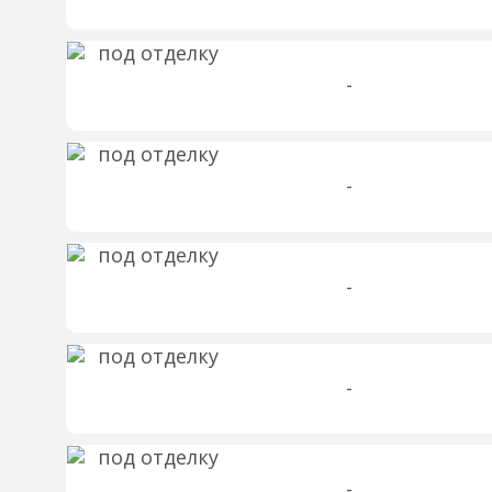
-
-
-
-
-