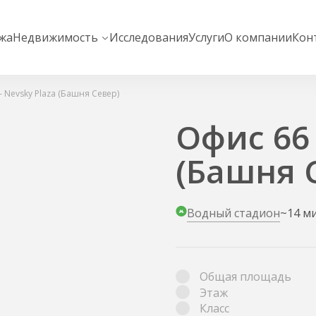
жа
Недвижимость
Исследования
Услуги
О компании
Кон
- Nevsky Plaza (Башня Север)
Офис 66 
(Башня 
Водный стадион
~14 м
Общая площадь
Этаж
Класс