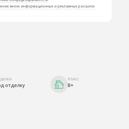
учение мною информационных и рекламных рассылок
делка
Класс
од отделку
B+