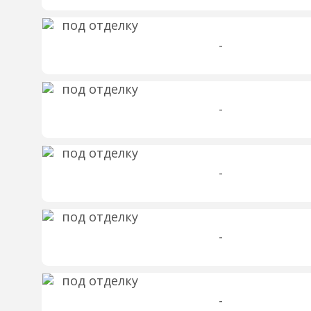
-
-
-
-
-