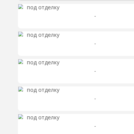
-
-
-
-
-