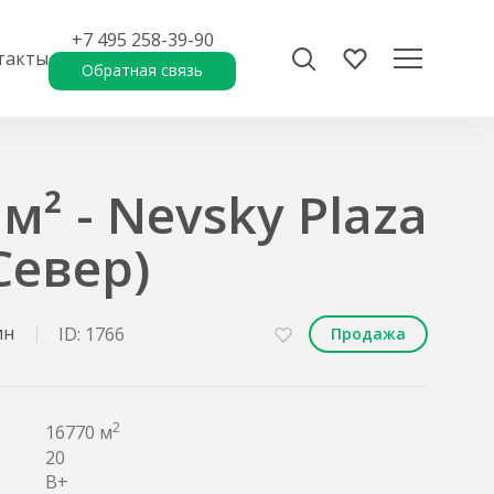
+7 495 258-39-90
такты
Обратная связь
м² - Nevsky Plaza
Север)
ин
ID: 1766
Продажа
2
16770 м
20
B+