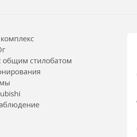
 комплекс
Юг
 с общим стилобатом
онирования
емы
ubishi
наблюдение