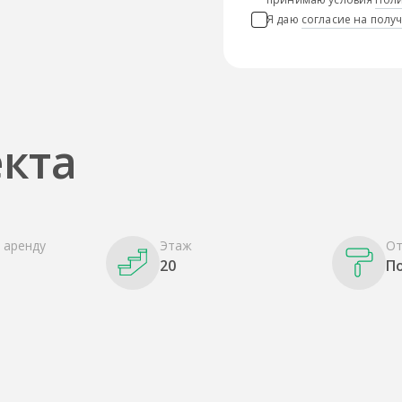
Я даю
согласие на пол
кта
 аренду
Этаж
От
20
П