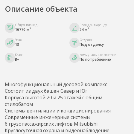
Описание объекта
Общая площадь
Площадь в аренду
2
2
16770 м
54 м
Этаж
Отделка
13
Под отделку
Класс
Коммунальные платежи
B+
По потреблению
Многофункциональный деловой комплекс
Состоит из двух башен Север и Юг
Корпуса высотой 20 и 25 этажей с общим
стилобатом
Системы вентиляции и кондиционирования
Современные инженерные системы
6 грузопассажирских лифтов Mitsubishi
Круглосуточная охрана и видеонаблюдение