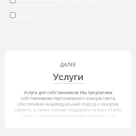
ознакомился и принимаю условия
Политики
конфиденциальности
Я даю
согласие на получение мною информационных и
рекламных рассылок
ДАЛЕЕ
Услуги
Услуги для собственников Мы предлагаем
собственникам персонального консультанта,
обеспечивая индивидуальный подход к каждому
клиенту, а также полную поддержку на всех этапах
сделки. Гарантируем конфиденциальность и
безопасность, обеспечивая защиту ваших данных.
Услуги для покупателей и арендаторов Наша платформа
обеспечивает расширенный поиск и фильтрацию через