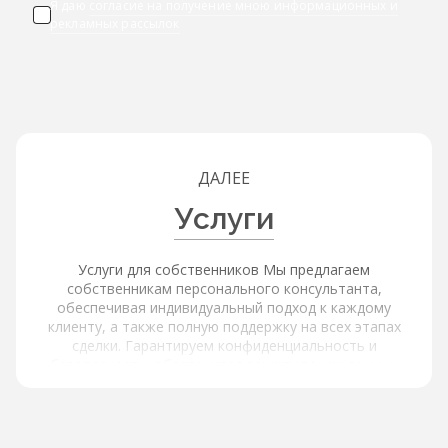
Я даю
согласие на получение мною информационных и
рекламных рассылок
ДАЛЕЕ
Услуги
Услуги для собственников Мы предлагаем
собственникам персонального консультанта,
обеспечивая индивидуальный подход к каждому
клиенту, а также полную поддержку на всех этапах
сделки. Гарантируем конфиденциальность и
безопасность, обеспечивая защиту ваших данных.
Услуги для покупателей и арендаторов Наша платформа
обеспечивает расширенный поиск и фильтрацию через
интерактивную карту с объектами и инфраструктурой,
используя фильтры по типу объекта, цене, площади,