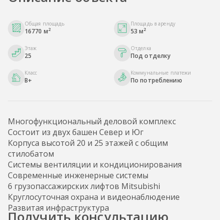
Общая площадь
Площадь в аренду
2
2
16770 м
53 м
Этаж
Отделка
25
Под отделку
Класс
Коммунальные платежи
B+
По потреблению
Многофункциональный деловой комплекс
Состоит из двух башен Север и Юг
Корпуса высотой 20 и 25 этажей с общим
стилобатом
Системы вентиляции и кондиционирования
Современные инженерные системы
6 грузопассажирских лифтов Mitsubishi
Круглосуточная охрана и видеонаблюдение
Развитая инфраструктура
Получить консультацию