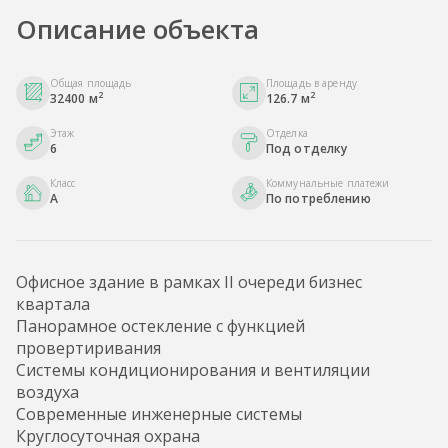
Описание объекта
Общая площадь
Площадь в аренду
2
2
32400 м
126.7 м
Этаж
Отделка
6
Под отделку
Класс
Коммунальные платежи
A
По потреблению
Офисное здание в рамках II очереди бизнес
квартала
Панорамное остекление с функцией
провертиривания
Системы кондиционирования и вентиляции
воздуха
Современные инженерные системы
Круглосуточная охрана