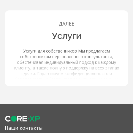
ДАЛЕЕ
Услуги
Услуги для собственников Мы предлагаем
собственникам персонального консультанта,
обеспечивая индивидуальный подход к каждому
клиенту, а также полную поддержку на всех этапах
сделки. Гарантируем конфиденциальность и
безопасность, обеспечивая защиту ваших данных.
Услуги для покупателей и арендаторов Наша платформа
обеспечивает расширенный поиск и фильтрацию через
интерактивную карту с объектами и инфраструктурой,
используя фильтры по типу объекта, цене, площади,
локации и другим параметрам, а также содержит
актуальные и проверенные предложения от
собственников. Мы предлагаем детальную информацию
об объектах: подробные описания и характеристики,
Наши контакты
высококачественные фотографии и виртуальные туры,