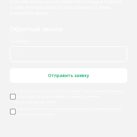
Если вам нужна консультация или помощь в подборе,
оставьте ваши контакты и мы свяжемся с вами
ближайшее время
Обратный звонок
Телефон
Отправить заявку
Я даю согласие
на обработку моих персональных данных
,
ознакомился и принимаю условия
Политики
конфиденциальности
Я даю
согласие на получение мною информационных и
рекламных рассылок