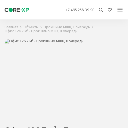
+7 495 258-39-90
Главная
Объекты
Прокшино МФК, II очередь
Офис 126.7 м² - Прокшино МФК, II очередь