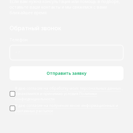
Если вам нужна консультация или помощь в подборе,
оставьте ваши контакты и мы свяжемся с вами
ближайшее время
Обратный звонок
Телефон
Отправить заявку
Я даю согласие
на обработку моих персональных данных
,
ознакомился и принимаю условия
Политики
конфиденциальности
Я даю
согласие на получение мною информационных и
рекламных рассылок