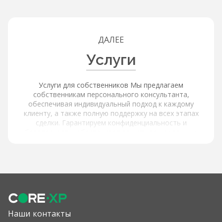
ДАЛЕЕ
Услуги
Услуги для собственников Мы предлагаем
собственникам персонального консультанта,
обеспечивая индивидуальный подход к каждому
клиенту, а также полную поддержку на всех этапах
сделки. Гарантируем конфиденциальность и
безопасность, обеспечивая защиту ваших данных.
Услуги для покупателей и арендаторов Наша платформа
обеспечивает расширенный поиск и фильтрацию через
интерактивную карту с объектами и инфраструктурой,
используя фильтры по типу объекта, цене, площади,
локации и другим параметрам, а также содержит
актуальные и проверенные предложения от
собственников. Мы предлагаем детальную информацию
об объектах: подробные описания и характеристики,
Наши контакты
высококачественные фотографии и виртуальные туры,