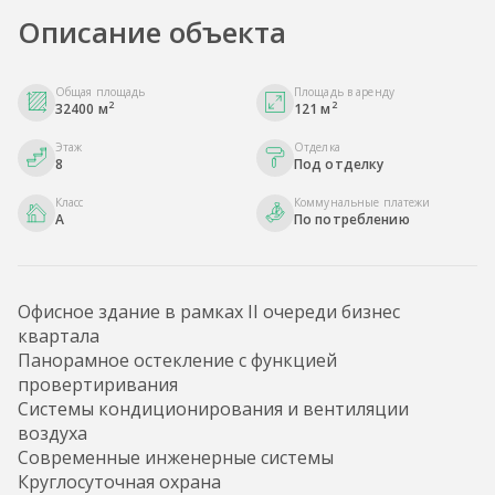
Описание объекта
Общая площадь
Площадь в аренду
2
2
32400 м
121 м
Этаж
Отделка
8
Под отделку
Класс
Коммунальные платежи
A
По потреблению
Офисное здание в рамках II очереди бизнес
квартала
Панорамное остекление с функцией
провертиривания
Системы кондиционирования и вентиляции
воздуха
Современные инженерные системы
Круглосуточная охрана