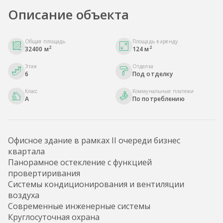
Описание объекта
Общая площадь
Площадь в аренду
2
2
32400 м
124 м
Этаж
Отделка
6
Под отделку
Класс
Коммунальные платежи
A
По потреблению
Офисное здание в рамках II очереди бизнес
квартала
Панорамное остекление с функцией
провертиривания
Системы кондиционирования и вентиляции
воздуха
Современные инженерные системы
Круглосуточная охрана