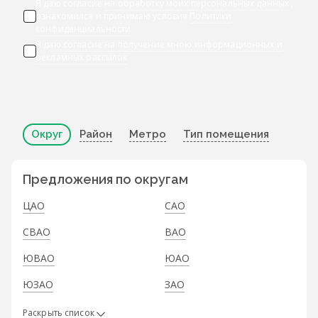
Я даю согласие
на обработку моих персональных данных
,
ознакомился и принимаю условия
Политики
конфиденциальности
Я даю
согласие на получение мною информационных и
рекламных рассылок
Округ
Район
Метро
Тип помещения
Предложения по округам
ЦАО
САО
СВАО
ВАО
ЮВАО
ЮАО
ЮЗАО
ЗАО
Раскрыть список