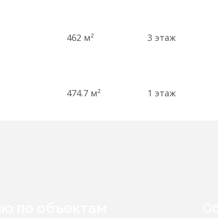
462 м²
3
этаж
474.7 м²
1
этаж
ию по объектам
Об