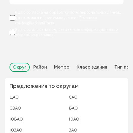
Я даю согласие
на обработку моих персональных данных
,
ознакомился и принимаю условия
Политики
конфиденциальности
Я даю
согласие на получение мною информационных и
рекламных рассылок
Округ
Район
Метро
Класс здания
Тип по
Предложения по округам
ЦАО
САО
СВАО
ВАО
ЮВАО
ЮАО
ЮЗАО
ЗАО