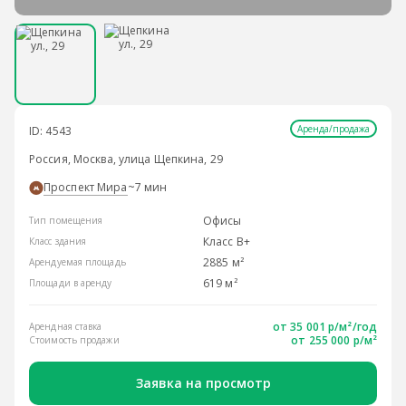
Аренда/продажа
ID: 4543
Россия, Москва, улица Щепкина, 29
Проспект Мира
~7 мин
Офисы
Тип помещения
Класс B+
Класс здания
2885 м²
Арендуемая площадь
619 м²
Площади в аренду
от
35 001 р/м²
/год
Арендная ставка
от 255 000 р/м²
Стоимость продажи
Заявка на просмотр