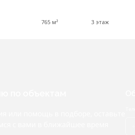
765 м²
3
этаж
ию по объектам
Об
Тел
ия или помощь в подборе, оставьте
мся с вами в ближайшее время