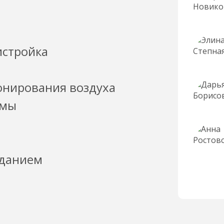
истройка
онирования воздуха
емы
зданием