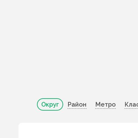
Округ
Район
Метро
Кла