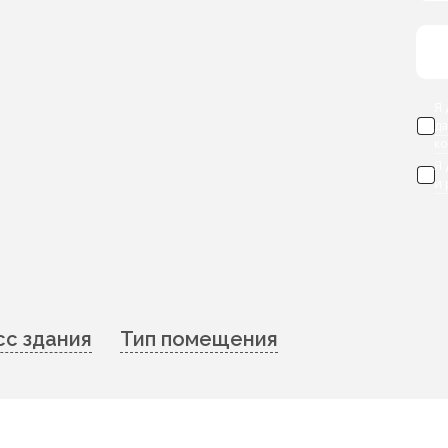
Я 
д
к
Я
и
сс здания
Тип помещения