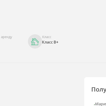
 аренду
Класс
Класс B+
Полу