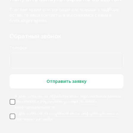
Если вам нужна консультация или помощь в подборе,
оставьте ваши контакты, и мы свяжемся с вами в
ближайшее время
Обратный звонок
Телефон
Отправить заявку
Я даю согласие
на обработку моих персональных данных
,
ознакомился и принимаю условия
Политики
конфиденциальности
Я даю
согласие на получение мною информационных и
рекламных рассылок