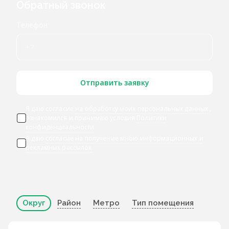
Обратный звонок
Телефон
Отправить заявку
Я даю согласие
на обработку моих персональных данных
,
ознакомился и принимаю условия
Политики
конфиденциальности
Я даю
согласие на получение мною информационных и
рекламных рассылок
Округ
Район
Метро
Тип помещения