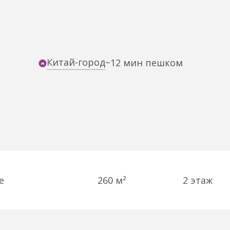
Китай-город
~12 мин пешком
е
260 м²
2
этаж