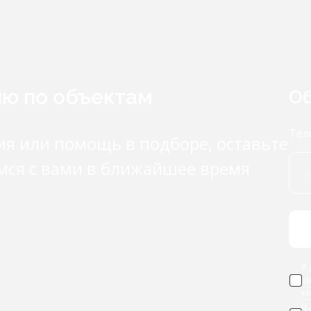
ию по объектам
Об
Тел
ия или помощь в подборе, оставьте
мся с вами в ближайшее время
Я 
д
к
Я