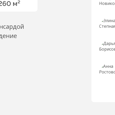
260 м²
ансардой
дение