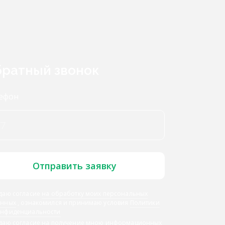
ратный звонок
ефон
Отправить заявку
даю согласие
на обработку моих персональных
анных
, ознакомился и принимаю условия
Политики
онфиденциальности
 даю
согласие на получение мною информационных