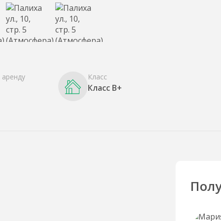
 аренду
Класс
Класс B+
Полу