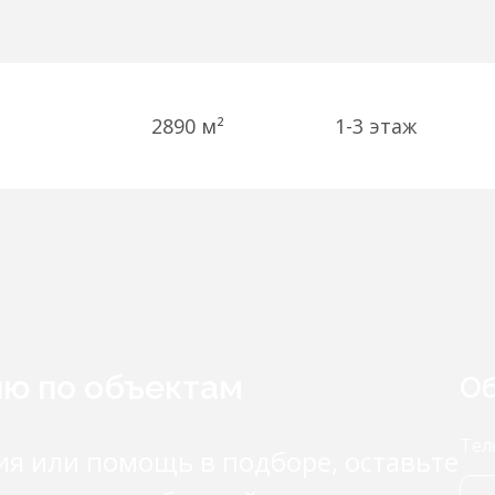
2890 м²
1-3
этаж
ию по объектам
Об
Тел
ия или помощь в подборе, оставьте