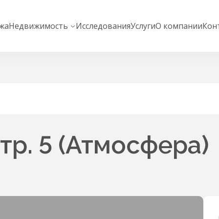
жа
Недвижимость
Исследования
Услуги
О компании
Кон
стр. 5 (Атмосфера)