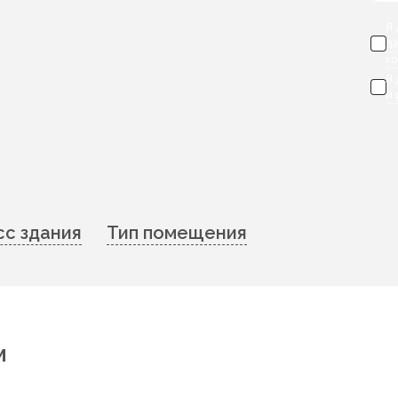
Я 
д
к
Я
и
сс здания
Тип помещения
м