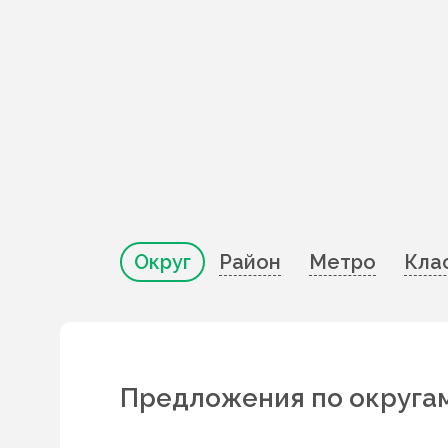
Округ
Район
Метро
Кла
Предложения по округа