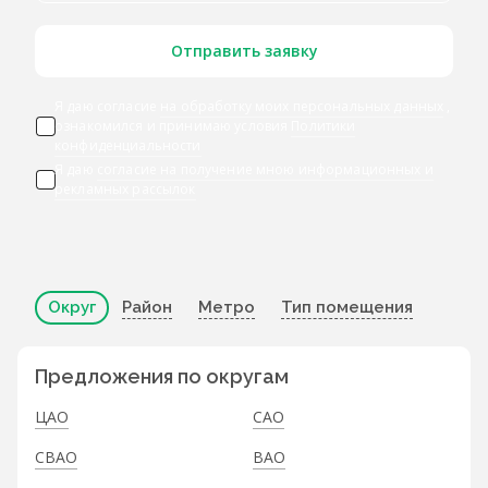
Отправить заявку
Я даю согласие
на обработку моих персональных данных
,
ознакомился и принимаю условия
Политики
конфиденциальности
Я даю
согласие на получение мною информационных и
рекламных рассылок
Округ
Район
Метро
Тип помещения
Предложения по округам
ЦАО
САО
СВАО
ВАО