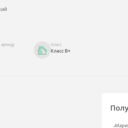
 аренду
Класс
Класс B+
Полу