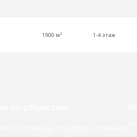
1900 м²
1-4
этаж
ию по объектам
Об
Тел
ия или помощь в подборе, оставьте