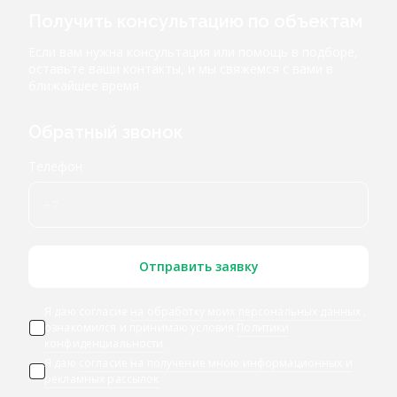
Получить консультацию по объектам
Если вам нужна консультация или помощь в подборе,
оставьте ваши контакты, и мы свяжемся с вами в
ближайшее время
Обратный звонок
Телефон
Отправить заявку
Я даю согласие
на обработку моих персональных данных
,
ознакомился и принимаю условия
Политики
конфиденциальности
Я даю
согласие на получение мною информационных и
рекламных рассылок