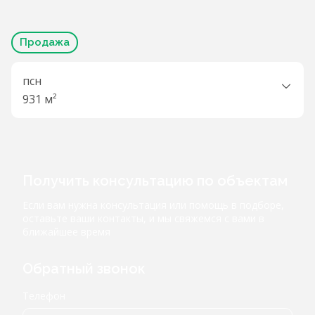
Продажа
псн
931 м²
Получить консультацию по объектам
Если вам нужна консультация или помощь в подборе,
оставьте ваши контакты, и мы свяжемся с вами в
ближайшее время
Обратный звонок
Телефон