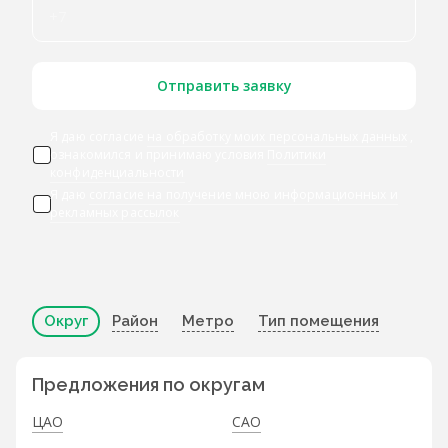
Отправить заявку
Я даю согласие
на обработку моих персональных данных
,
ознакомился и принимаю условия
Политики
конфиденциальности
Я даю
согласие на получение мною информационных и
рекламных рассылок
Округ
Район
Метро
Тип помещения
Предложения по округам
ЦАО
САО