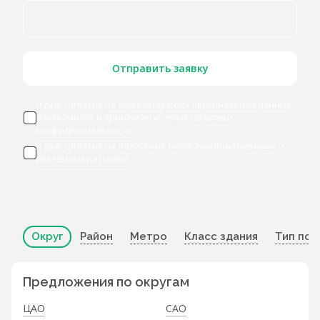
Отправить заявку
Я даю согласие
на обработку моих персональных данных
,
ознакомился и принимаю условия
Политики
конфиденциальности
Я даю
согласие на получение мною информационных и
рекламных рассылок
Округ
Район
Метро
Класс здания
Тип по
Предложения по округам
ЦАО
САО