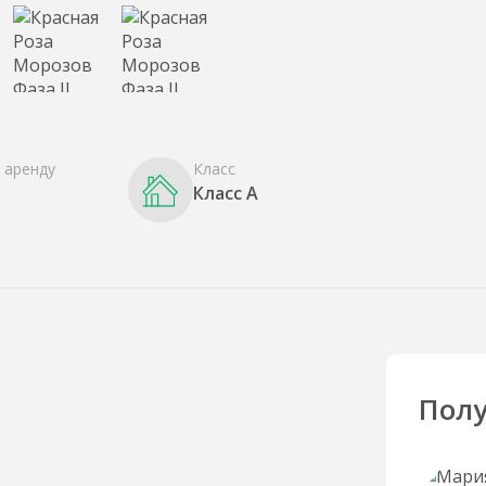
 аренду
Класс
Класс A
Полу