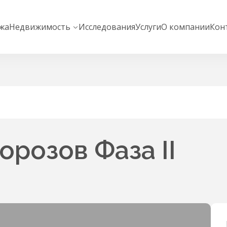
жа
Недвижимость
Исследования
Услуги
О компании
Кон
орозов Фаза II