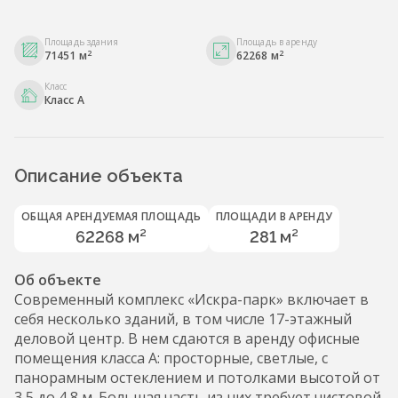
Площадь здания
Площадь в аренду
2
2
71451 м
62268 м
Класс
Класс A
Описание объекта
ОБЩАЯ АРЕНДУЕМАЯ ПЛОЩАДЬ
ПЛОЩАДИ В АРЕНДУ
62268 м²
281 м²
Об объекте
Современный комплекс «Искра-парк» включает в
себя несколько зданий, в том числе 17-этажный
деловой центр. В нем сдаются в аренду офисные
помещения класса А: просторные, светлые, с
панорамным остеклением и потолками высотой от
3,5 до 4,8 м. Большая часть из них требует чистовой