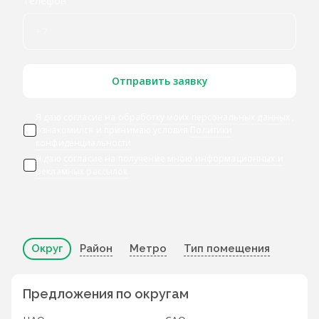
Телефон
Отправить заявку
Я даю согласие
на обработку моих персональных данных
,
ознакомился и принимаю условия
Политики
конфиденциальности
Я даю
согласие на получение мною информационных и
рекламных рассылок
Округ
Район
Метро
Тип помещения
Предложения по округам