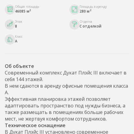
Общая площадь
Площадь в аренду
2
2
46085 м
280 м
Этаж
Отделка
8
С отделкой
Класс
A
Об объекте
Современный комплекс Дукат Плэйс III включает в
себя 144 этажей.
В нем сдаются в аренду офисные помещения класса
А.
Эффективная планировка этажей позволяет
адаптировать пространство под нужды бизнеса, а
также размещать в помещениях больше рабочих
мест, не жертвуя комфортом сотрудников.
Техническое оснащение
В Дукат Плэйс III установлено современное