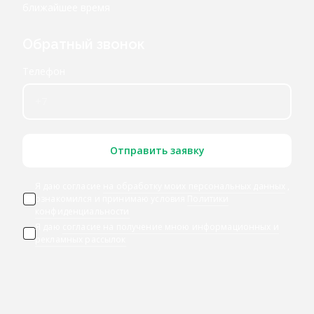
ближайшее время
Обратный звонок
Телефон
Отправить заявку
Я даю согласие
на обработку моих персональных данных
,
ознакомился и принимаю условия
Политики
конфиденциальности
Я даю
согласие на получение мною информационных и
рекламных рассылок