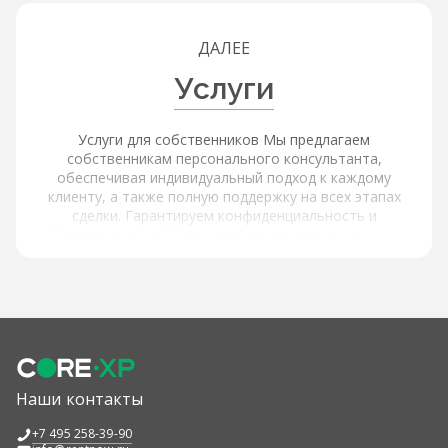
ДАЛЕЕ
Услуги
Услуги для собственников Мы предлагаем
собственникам персонального консультанта,
обеспечивая индивидуальный подход к каждому
клиенту, а также полную поддержку на всех этапах
сделки. Гарантируем конфиденциальность и
безопасность, обеспечивая защиту ваших данных.
Услуги для покупателей и арендаторов Наша платформа
обеспечивает расширенный поиск и фильтрацию через
интерактивную карту с объектами и инфраструктурой,
используя фильтры по типу объекта, цене, площади,
локации и другим параметрам, а также содержит
актуальные и проверенные предложения от
собственников. Мы предлагаем детальную информацию
об объектах: подробные описания и характеристики,
Наши контакты
высококачественные фотографии и виртуальные туры,
информацию об окружающей инфраструктуре и
+7 495 258-39-90
транспортной доступности. Поддержка наших