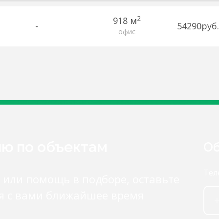
2
918 м
-
54290руб.
офис
ию по объектам
Об
Тел
 или помощь в подборе, оставьте
я с вами ближайшее время