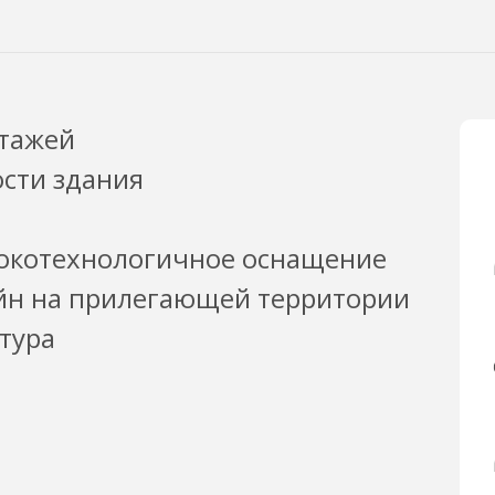
этажей
сти здания
окотехнологичное оснащение
н на прилегающей территории
тура