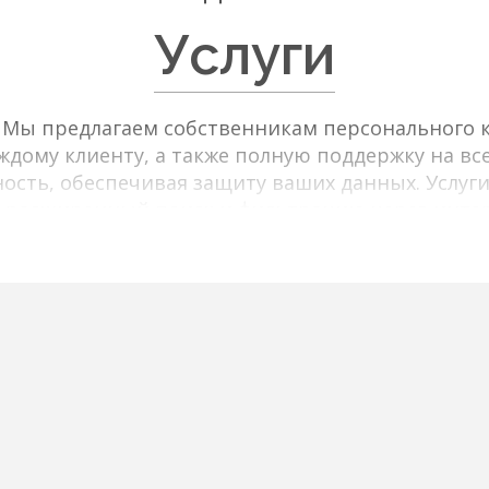
Услуги
в Мы предлагаем собственникам персонального к
дому клиенту, а также полную поддержку на все
ость, обеспечивая защиту ваших данных. Услуги
 расширенный поиск и фильтрацию через интер
льтры по типу объекта, цене, площади, локаци
ренные предложения от собственников. Мы пре
ания и характеристики, высококачественные фо
фраструктуре и транспортной доступности. П
е оптимального объекта, организацию просмотр
юридическое сопровождение сделки.