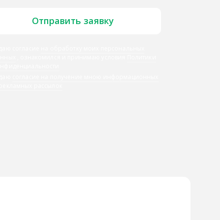
Отправить заявку
даю согласие
на обработку моих персональных
анных
, ознакомился и принимаю условия
Политики
онфиденциальности
 даю
согласие на получение мною информационных
 рекламных рассылок