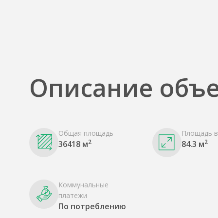
Описание объе
Общая площадь
Площадь в
2
2
36418 м
84.3 м
Коммунальные
платежи
По потреблению