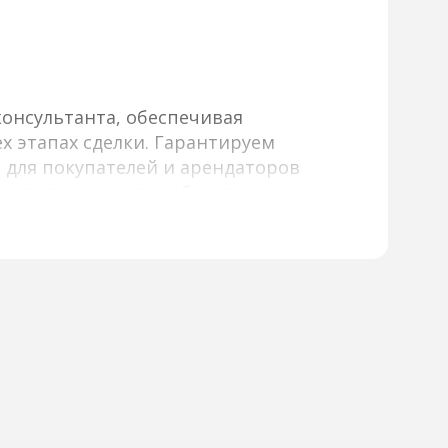
онсультанта, обеспечивая
х этапах сделки. Гарантируем
 для покупателей и арендаторов
активную карту с объектами и
и и другим параметрам, а также
длагаем детальную информацию
тографии и виртуальные туры,
оддержка наших консультантов
ов и переговоров, а также