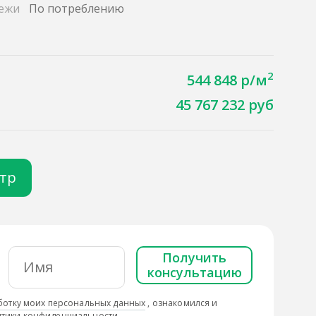
ежи
По потреблению
2
544 848 р/м
45 767 232 руб
отр
Получить
консультацию
ботку моих персональных данных
, ознакомился и
тики конфиденциальности