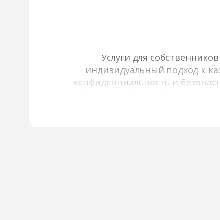
Услуги для собственнико
индивидуальный подход к каж
конфиденциальность и безопасн
Наша платформа обеспечивает
инфраструктурой, используя фи
содержит актуальные и прове
об объектах: подробные опис
информацию об окружающей ин
включает помощь в подбор