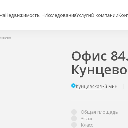
жа
Недвижимость
Исследования
Услуги
О компании
Кон
Кунцево
Офис 84.
Кунцево
Кунцевская
~3 мин
Общая площадь
Этаж
Класс