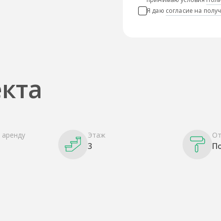
Я даю
согласие на пол
кта
 аренду
Этаж
От
3
П