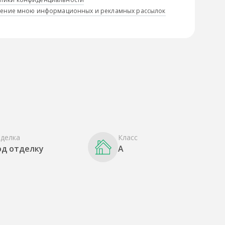
учение мною информационных и рекламных рассылок
делка
Класс
од отделку
A