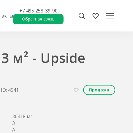
+7 495 258-39-90
такты
Обратная связь
3 м² - Upside
ID: 4541
Продажа
2
36418 м
3
A