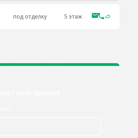
под отделку
5 этаж
ратный звонок
ефон