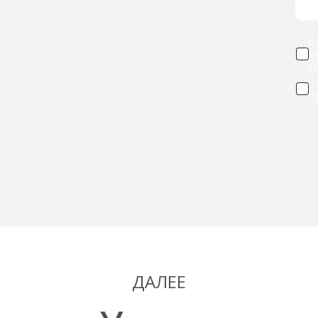
Я 
д
к
Я
и
ДАЛЕЕ