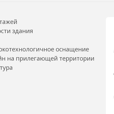
этажей
сти здания
окотехнологичное оснащение
н на прилегающей территории
тура