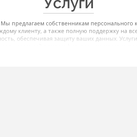
Услуги
в Мы предлагаем собственникам персонального к
дому клиенту, а также полную поддержку на все
ость, обеспечивая защиту ваших данных. Услуги
 расширенный поиск и фильтрацию через интер
льтры по типу объекта, цене, площади, локаци
ренные предложения от собственников. Мы пре
ания и характеристики, высококачественные фо
фраструктуре и транспортной доступности. П
е оптимального объекта, организацию просмотр
юридическое сопровождение сделки.