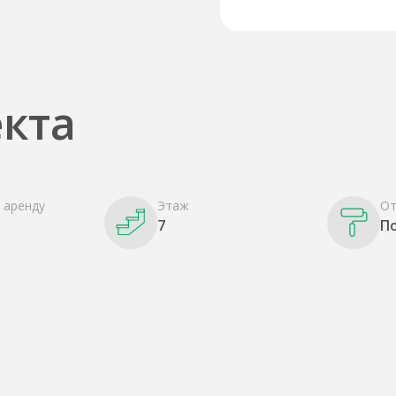
кта
 аренду
Этаж
От
7
П