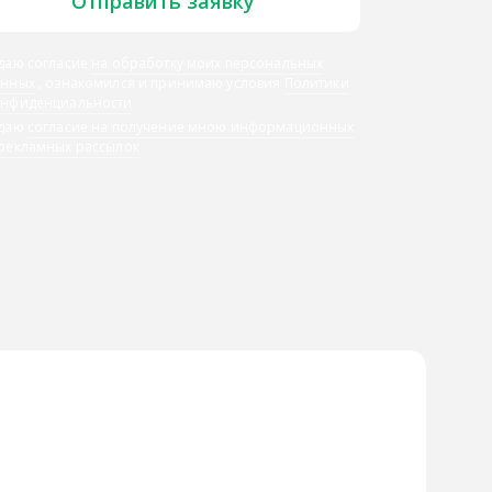
Отправить заявку
даю согласие
на обработку моих персональных
анных
, ознакомился и принимаю условия
Политики
онфиденциальности
 даю
согласие на получение мною информационных
 рекламных рассылок