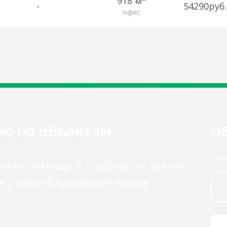
918 м
-
54290руб.
офис
ию по объектам
Об
Тел
 или помощь в подборе, оставьте
я с вами ближайшее время