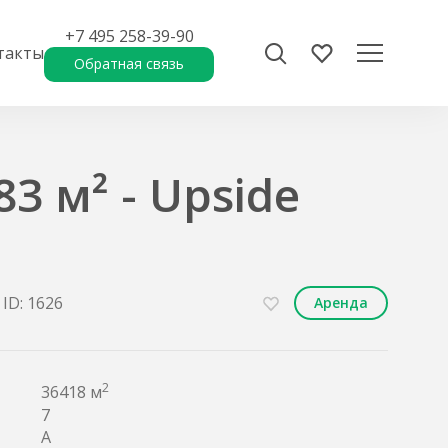
+7 495 258-39-90
такты
Обратная связь
3 м² - Upside
ID: 1626
Аренда
2
36418 м
7
A