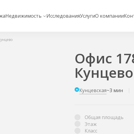
жа
Недвижимость
Исследования
Услуги
О компании
Кон
Кунцево
Офис 178
Кунцево
Кунцевская
~3 мин
Общая площадь
Этаж
Класс