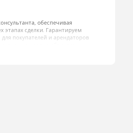
онсультанта, обеспечивая
х этапах сделки. Гарантируем
 для покупателей и арендаторов
активную карту с объектами и
и и другим параметрам, а также
длагаем детальную информацию
тографии и виртуальные туры,
оддержка наших консультантов
ов и переговоров, а также