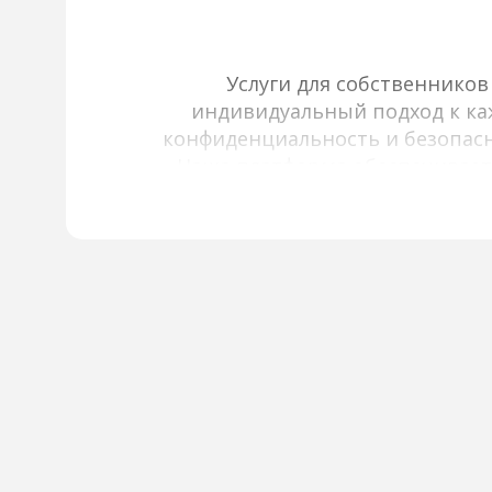
Услуги для собственнико
индивидуальный подход к каж
конфиденциальность и безопасн
Наша платформа обеспечивает
инфраструктурой, используя фи
содержит актуальные и прове
об объектах: подробные опис
информацию об окружающей ин
включает помощь в подбор