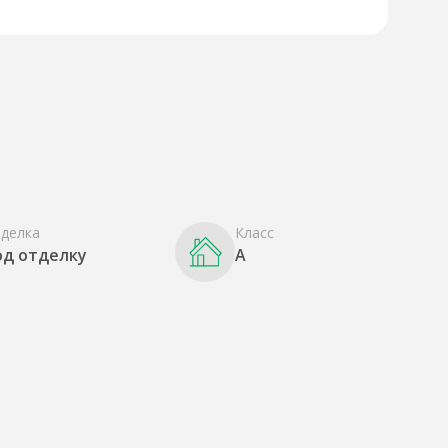
делка
Класс
од отделку
A