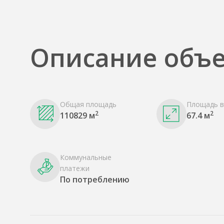
Описание объе
Общая площадь
Площадь в
2
2
110829 м
67.4 м
Коммунальные
платежи
По потреблению