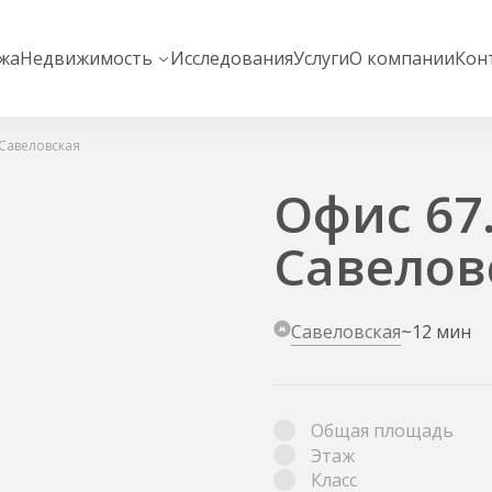
жа
Недвижимость
Исследования
Услуги
О компании
Кон
 Савеловская
Офис 67.
Савелов
Савеловская
~12 мин
Общая площадь
Этаж
Класс