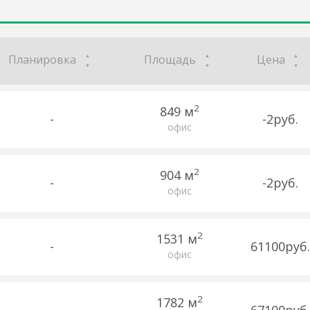
Планировка
Площадь
Цена
2
849 м
-
-2руб.
офис
2
904 м
-
-2руб.
офис
2
1531 м
-
61100руб.
офис
2
1782 м
-
67100руб.