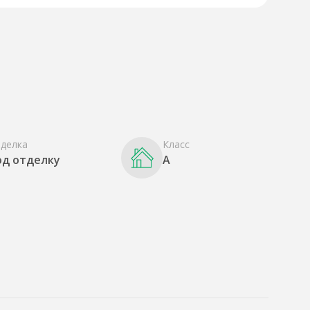
делка
Класс
од отделку
A