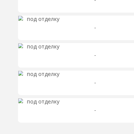
-
-
-
-