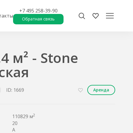
+7 495 258-39-90
такты
Обратная связь
4 м² - Stone
ская
ID: 1669
Аренда
2
110829 м
20
A