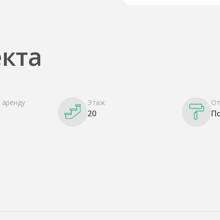
кта
 аренду
Этаж
От
20
П