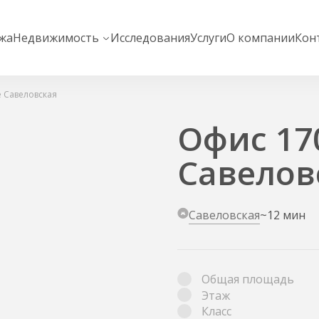
жа
Недвижимость
Исследования
Услуги
О компании
Кон
ne Савеловская
Офис 170
Савелов
Савеловская
~12 мин
Общая площадь
Этаж
Класс