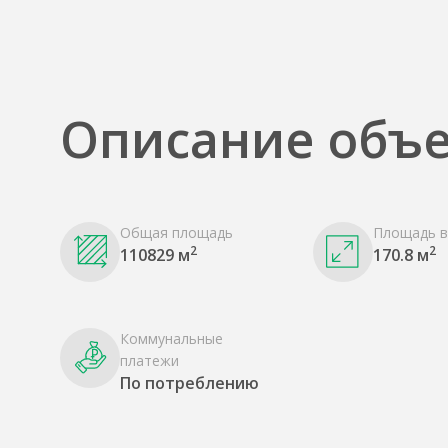
Описание объе
Общая площадь
Площадь в
2
2
110829 м
170.8 м
Коммунальные
платежи
По потреблению