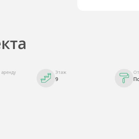
кта
 аренду
Этаж
От
9
П