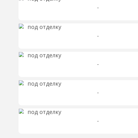
-
-
-
-
-