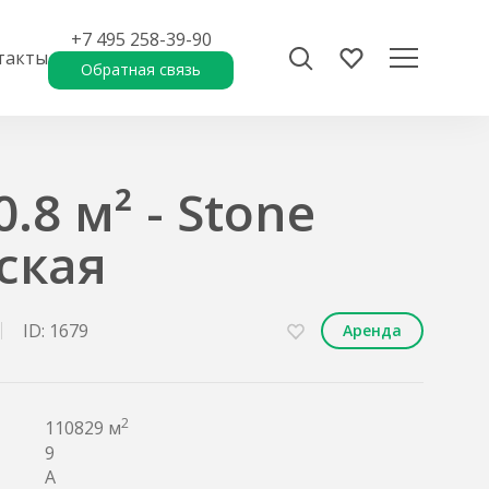
+7 495 258-39-90
такты
Обратная связь
.8 м² - Stone
ская
ID: 1679
Аренда
2
110829 м
9
A