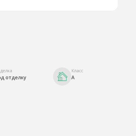
делка
Класс
од отделку
A