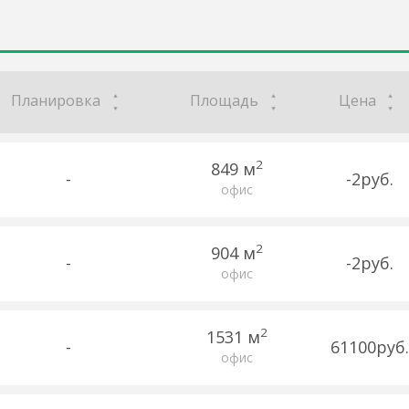
Планировка
Площадь
Цена
2
849 м
-
-2руб.
офис
2
904 м
-
-2руб.
офис
2
1531 м
-
61100руб.
офис