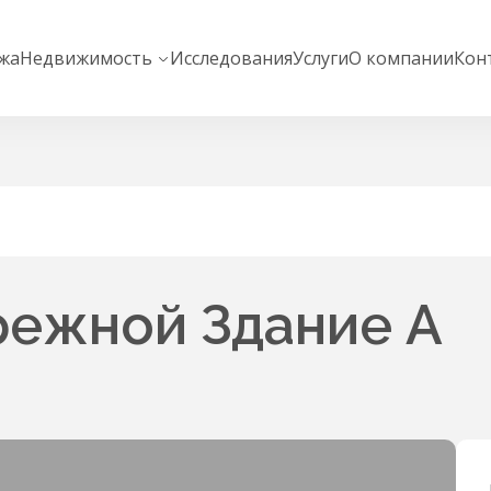
жа
Недвижимость
Исследования
Услуги
О компании
Кон
режной Здание А