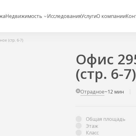
жа
Недвижимость
Исследования
Услуги
О компании
Кон
ое (стр. 6-7)
Офис 29
(стр. 6-7)
Отрадное
~12 мин
Общая площадь
Этаж
Класс