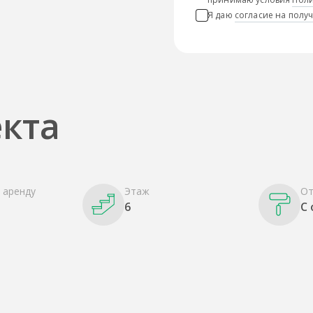
Я даю
согласие на пол
кта
 аренду
Этаж
От
6
С