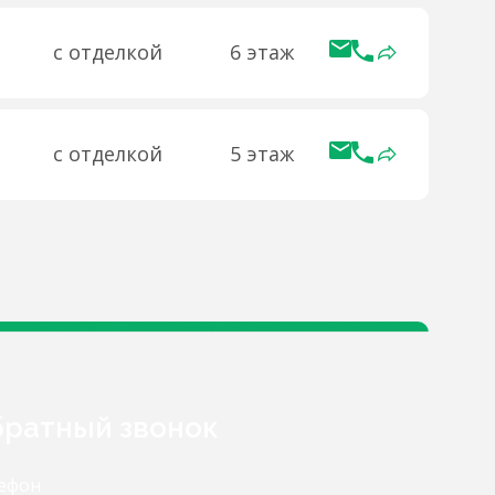
с отделкой
6 этаж
с отделкой
5 этаж
ратный звонок
ефон