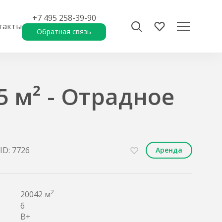
+7 495 258-39-90
такты
Обратная связь
5 м² - Отрадное
ID: 7726
Аренда
2
20042 м
6
B+