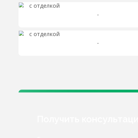
-
-
Получить консультац