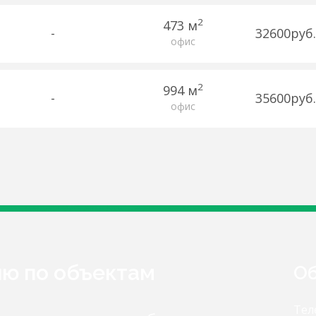
2
473 м
-
32600руб.
офис
2
994 м
-
35600руб.
офис
ию по объектам
Об
Тел