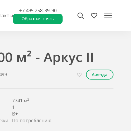
+7 495 258-39-90
такты
Обратная связь
0 м² - Аркус II
7499
Аренда
2
7741 м
1
B+
ежи
По потреблению