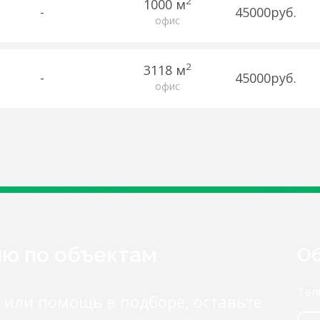
2
1000 м
-
45000руб.
офис
2
3118 м
-
45000руб.
офис
ию по объектам
Об
Тел
 или помощь в подборе, оставьте