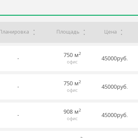
Планировка
Площадь
Цена
2
750 м
-
45000руб.
офис
2
750 м
-
45000руб.
офис
2
908 м
-
45000руб.
офис