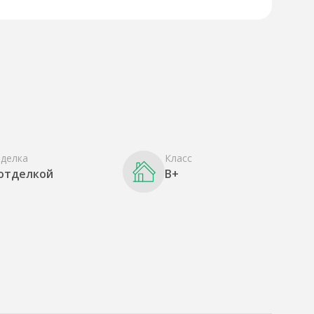
делка
Класс
 отделкой
B+