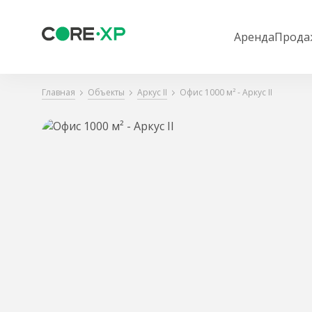
Аренда
Прода
Главная
Объекты
Аркус II
Офис 1000 м² - Аркус II