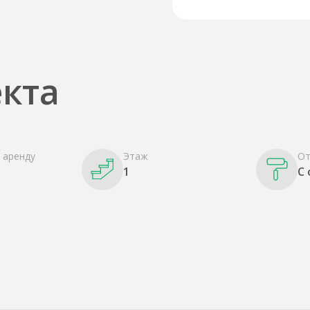
кта
 аренду
Этаж
От
1
С