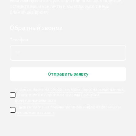
Если вам нужна консультация или помощь в подборе,
оставьте ваши контакты и мы свяжемся с вами
ближайшее время
Обратный звонок
Телефон
Отправить заявку
Я даю согласие
на обработку моих персональных данных
,
ознакомился и принимаю условия
Политики
конфиденциальности
Я даю
согласие на получение мною информационных и
рекламных рассылок