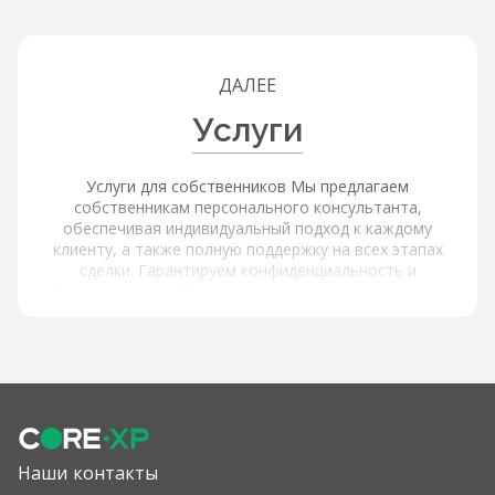
ДАЛЕЕ
Услуги
Услуги для собственников Мы предлагаем
собственникам персонального консультанта,
обеспечивая индивидуальный подход к каждому
клиенту, а также полную поддержку на всех этапах
сделки. Гарантируем конфиденциальность и
безопасность, обеспечивая защиту ваших данных.
Услуги для покупателей и арендаторов Наша платформа
обеспечивает расширенный поиск и фильтрацию через
интерактивную карту с объектами и инфраструктурой,
используя фильтры по типу объекта, цене, площади,
локации и другим параметрам, а также содержит
актуальные и проверенные предложения от
собственников. Мы предлагаем детальную информацию
об объектах: подробные описания и характеристики,
Наши контакты
высококачественные фотографии и виртуальные туры,