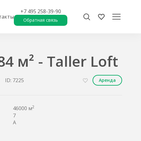
+7 495 258-39-90
такты
Обратная связь
 м² - Taller Loft
ID: 7225
Аренда
2
46000 м
7
A