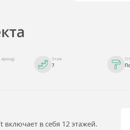
кта
 аренду
Этаж
От
7
П
t включает в себя 12 этажей.