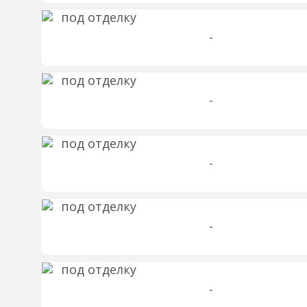
-
-
-
-
-