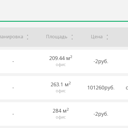
ланировка
Площадь
Цена
2
209.44 м
-
-2руб.
офис
2
263.1 м
-
101260руб.
офис
2
284 м
-
-2руб.
офис