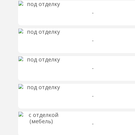
-
-
-
-
-