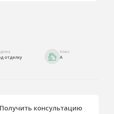
делка
Класс
од отделку
A
Получить консультацию