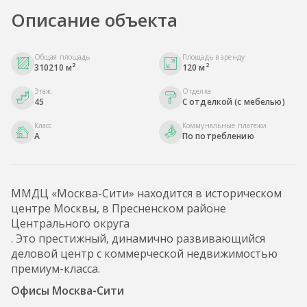
Описание объекта
Общая площадь
Площадь в аренду
2
2
310210 м
120 м
Этаж
Отделка
45
С отделкой (с мебелью)
Класс
Коммунальные платежи
A
По потреблению
ММДЦ «Москва-Сити» находится в историческом
центре Москвы, в Пресненском районе
Центрального округа
. Это престижный, динамично развивающийся
деловой центр с коммерческой недвижимостью
премиум-класса.
Офисы Москва-Сити