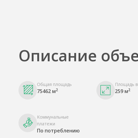
Описание объе
Общая площадь
Площадь в
2
2
75462 м
259 м
Коммунальные
платежи
По потреблению