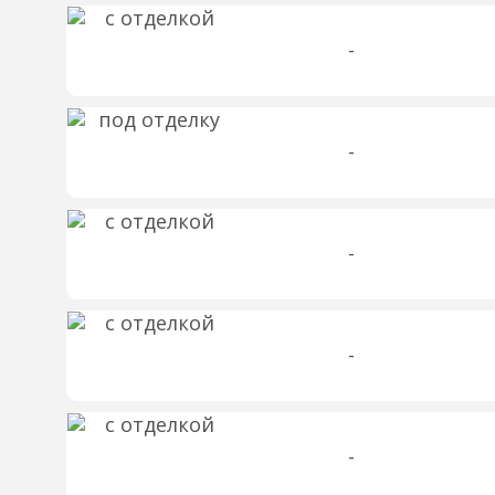
-
-
-
-
-