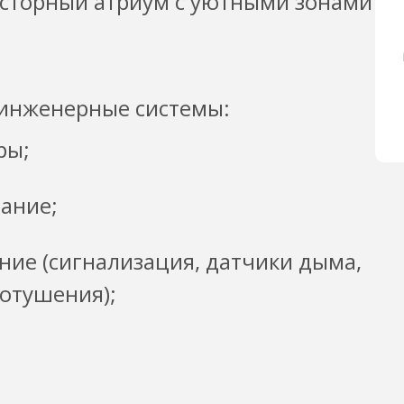
осторный атриум с уютными зонами
 инженерные системы:
ры;
ание;
ие (сигнализация, датчики дыма,
отушения);