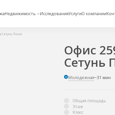
жа
Недвижимость
Исследования
Услуги
О компании
Кон
д Сетунь Плаза
Офис 259
Сетунь 
Молодежная
~31 мин
Общая площадь
Этаж
Класс