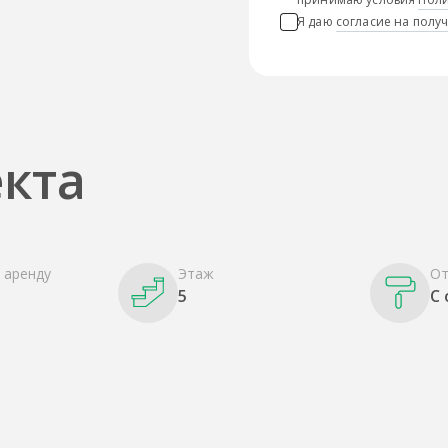
Я даю
согласие на пол
кта
 аренду
Этаж
От
5
С