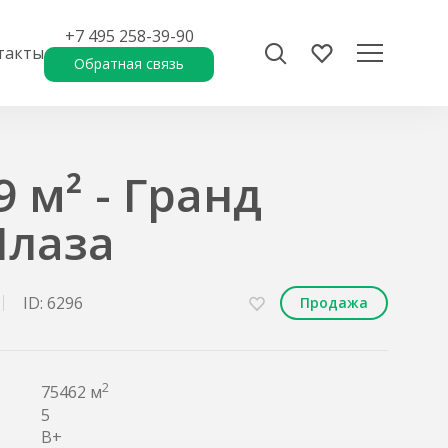
+7 495 258-39-90
такты
Обратная связь
 м² - Гранд
Плаза
ID: 6296
Продажа
2
75462 м
5
B+