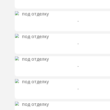
-
-
-
-