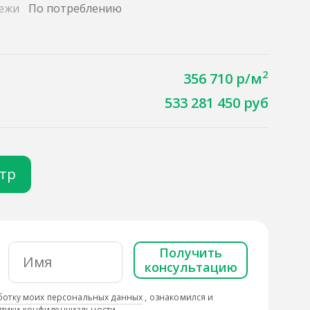
ежи
По потреблению
2
356 710 р/м
533 281 450 руб
отр
Получить
консультацию
ботку моих персональных данных
, ознакомился и
тики конфиденциальности