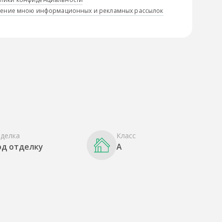
учение мною информационных и рекламных рассылок
делка
Класс
од отделку
A