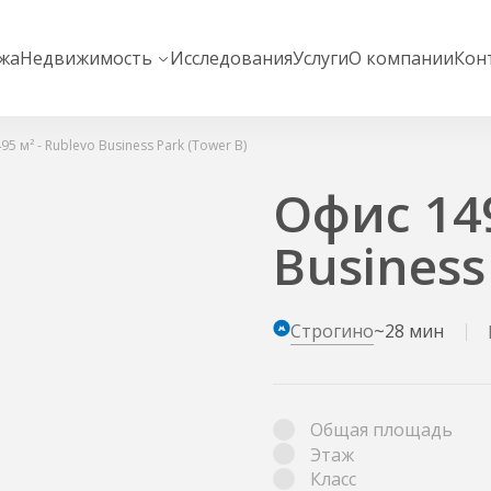
жа
Недвижимость
Исследования
Услуги
О компании
Кон
5 м² - Rublevo Business Park (Tower B)
Офис 149
Business
Строгино
~28 мин
Общая площадь
Этаж
Класс