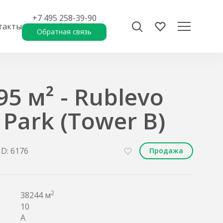
+7 495 258-39-90
такты
Обратная связь
5 м² - Rublevo
 Park (Tower B)
ID: 6176
Продажа
2
38244 м
10
A