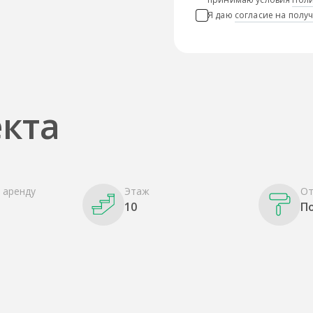
Я даю
согласие на пол
кта
 аренду
Этаж
От
10
П