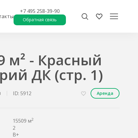
+7 495 258-39-90
такты
Обратная связь
9 м² - Красный
ий ДК (стр. 1)
н
ID: 5912
Аренда
2
15509 м
2
B+