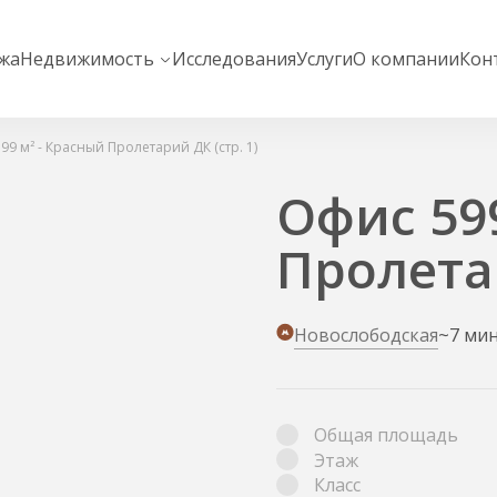
жа
Недвижимость
Исследования
Услуги
О компании
Кон
99 м² - Красный Пролетарий ДК (стр. 1)
Офис 59
Пролетар
Новослободская
~7 ми
Общая площадь
Этаж
Класс