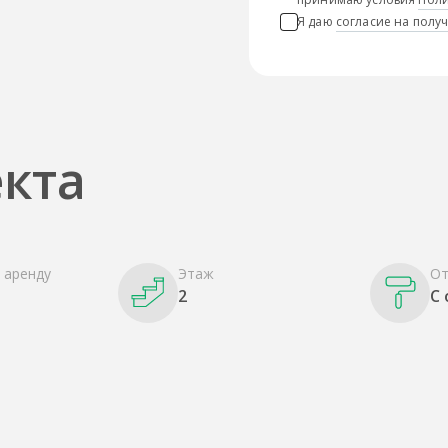
Я даю
согласие на пол
кта
 аренду
Этаж
От
2
С