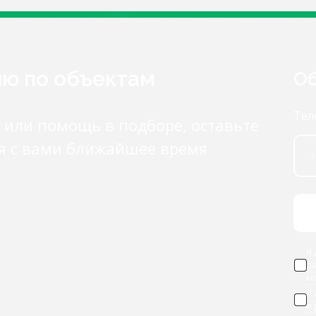
ию по объектам
Об
Тел
 или помощь в подборе, оставьте
я с вами ближайшее время
Я 
д
к
Я
и