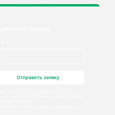
ратный звонок
ефон
Отправить заявку
даю согласие
на обработку моих персональных
анных
, ознакомился и принимаю условия
Политики
онфиденциальности
 даю
согласие на получение мною информационных
 рекламных рассылок